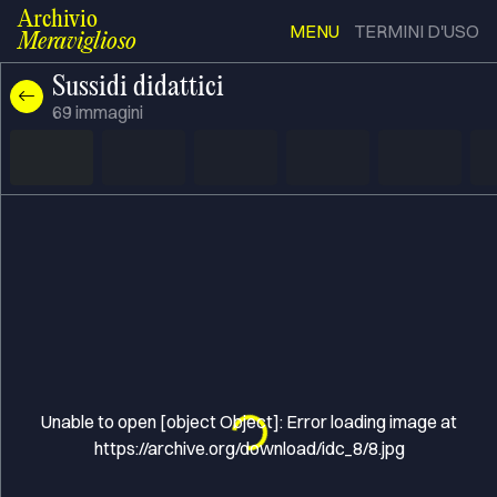
Archivio
MENU
TERMINI D'USO
Meraviglioso
Sussidi didattici
69
immagini
Unable to open [object Object]: Error loading image at
Loading...
https://archive.org/download/idc_8/8.jpg