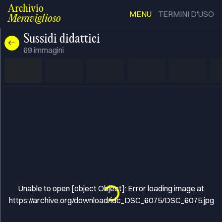
Archivio
MENU
TERMINI D'USO
Meraviglioso
Sussidi didattici
69
immagini
Unable to open [object Object]: Error loading image at
Loading...
https://archive.org/download/idc_DSC_6075/DSC_6075.jpg