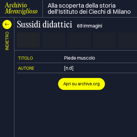
Alla scoperta della storia
Archivio
dell'Istituto dei Ciechi di Milano
Meraviglioso
Sussidi didattici
69
immagini
INDIETRO
Piede muscolo
TITOLO
[n.d]
AUTORE
Apri su archive.org